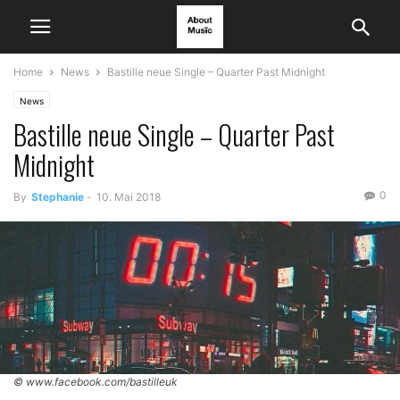
Home
News
Bastille neue Single – Quarter Past Midnight
News
Bastille neue Single – Quarter Past
Midnight
0
By
Stephanie
-
10. Mai 2018
© www.facebook.com/bastilleuk