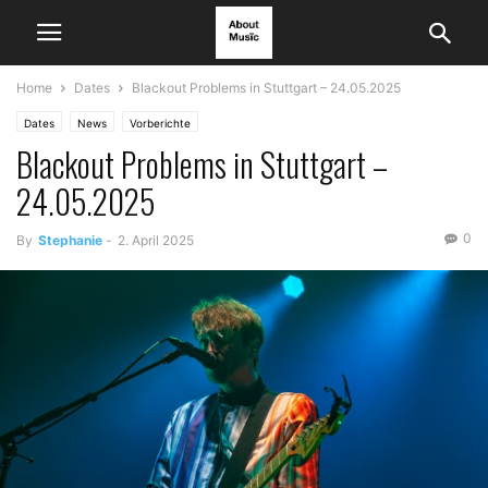
Home
Dates
Blackout Problems in Stuttgart – 24.05.2025
Dates
News
Vorberichte
Blackout Problems in Stuttgart –
24.05.2025
0
By
Stephanie
-
2. April 2025