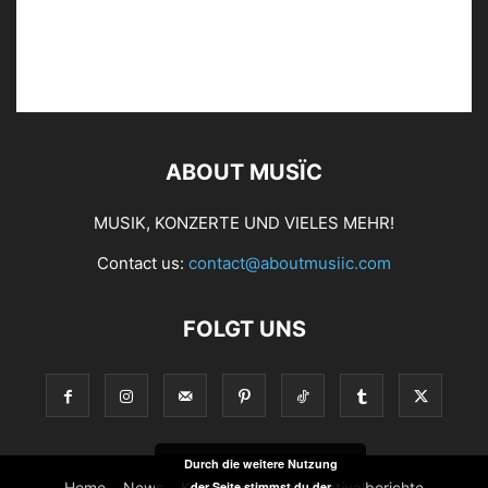
ABOUT MUSÏC
MUSIK, KONZERTE UND VIELES MEHR!
Contact us:
contact@aboutmusiic.com
FOLGT UNS
Durch die weitere Nutzung
der Seite stimmst du der
Home
News
Konzertberichte
Festivalberichte