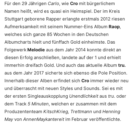
Für den 29 Jährigen
Carlo
, wie
Cro
mit bürgerlichem
Namen heißt, wird es quasi ein Heimspiel. Der im Kreis
Stuttgart geborene Rapper erlangte erstmals 2012 riesen
Aufmerksamkeit mit seinem Nummer-Eins Album
Raop
,
welches sich ganze 85 Wochen in den Deutschen
Albumcharts hielt und fünffach Gold einheimste. Das
Folgewerk
Melodie
aus dem Jahr 2014 konnte direkt an
diesen Erfolg anschließen, landete auf der 1 und erhielt
immerhin dreifach Gold. Und auch das aktuelle Album
tru.
aus dem Jahr 2017 sicherte sich ebenso die Pole Position.
Innerhalb dieser Alben erfindet sich
Cro
immer wieder neu
und überrascht mit neuen Styles und Sounds. Sei es mit
der ersten Singleauskopplung
Unendlichkeit
aus
tru.
oder
dem Track
5 Minuten
, welchen er zusammen mit dem
Produzententeam
KitschKrieg, Trettmann
und
Henning
May
von
AnnenMaykantereit
im Februar veröffentlichte.