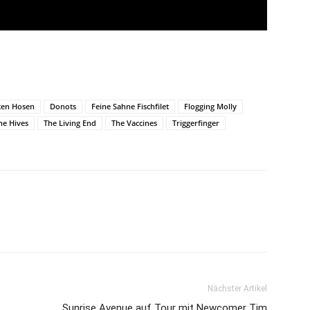
ten Hosen
Donots
Feine Sahne Fischfilet
Flogging Molly
he Hives
The Living End
The Vaccines
Triggerfinger
Nächster Artikel
Sunrise Avenue auf Tour mit Newcomer Tim