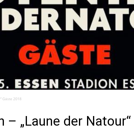
r“ Gäste 2018
n – „Laune der Natour“