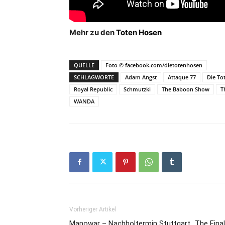
Mehr zu den
Toten Hosen
QUELLE
Foto © facebook.com/dietotenhosen
SCHLAGWORTE
Adam Angst
Attaque 77
Die To
Royal Republic
Schmutzki
The Baboon Show
T
WANDA
Vorheriger Artikel
Manowar – Nachholtermin Stuttgart „The Final