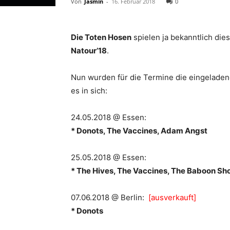
Von
Jasmin
-
16. Februar 2018
0
Die Toten Hosen
spielen ja bekanntlich di
Natour’18
.
Nun wurden für die Termine die eingelade
es in sich:
24.05.2018 @ Essen:
* Donots, The Vaccines, Adam Angst
25.05.2018 @ Essen:
* The Hives, The Vaccines, The Baboon S
07.06.2018 @ Berlin:
[ausverkauft]
* Donots