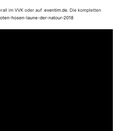
erall im VVK oder auf
eventim.de.
Die kompletten
toten-hosen-laune-der-natour-2018