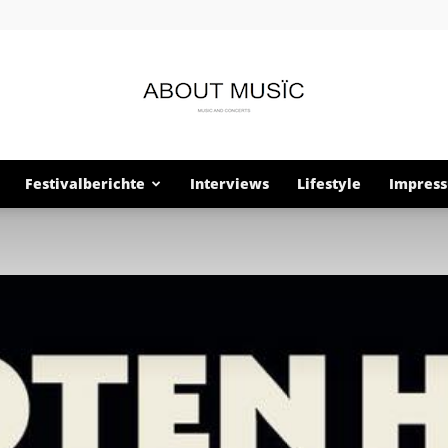
Festivalberichte
Interviews
Lifestyle
Impres
About
Musïc