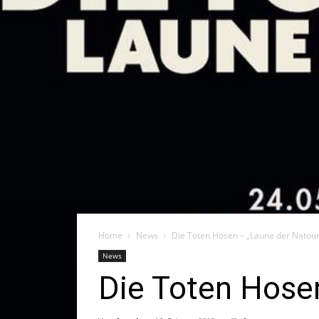
Home
News
Die Toten Hosen – „Laune der Natou
News
Die Toten Hose