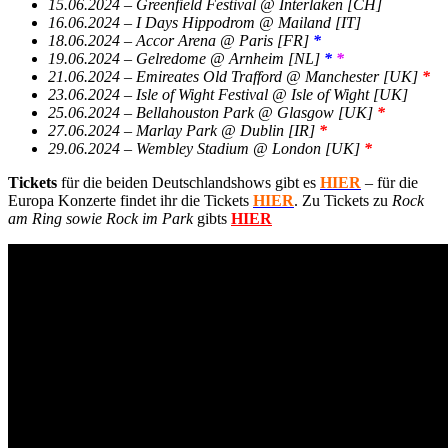
15.06.2024 – Greenfield Festival @ Interlaken [CH]
16.06.2024 – I Days Hippodrom @ Mailand [IT]
18.06.2024 – Accor Arena @ Paris [FR]
*
19.06.2024 – Gelredome @ Arnheim [NL]
*
*
21.06.2024 – Emireates Old Trafford @ Manchester [UK]
*
23.06.2024 – Isle of Wight Festival @ Isle of Wight [UK]
25.06.2024 – Bellahouston Park @ Glasgow [UK]
*
27.06.2024 – Marlay Park @ Dublin [IR]
*
29.06.2024 – Wembley Stadium @ London [UK]
*
Tickets
für die beiden Deutschlandshows gibt es
HIER
– für die
Europa Konzerte findet ihr die Tickets
HIER
. Zu Tickets zu
Rock
am Ring sowie Rock im Park
gibts
HIER