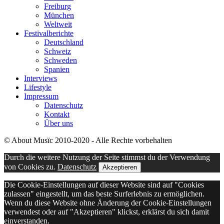
Freiburg
München
Weltweit
Festivalberichte
Deutschland
Schweiz
Schweden
Spanien
Interviews
Lifestyle
Impressum
Datenschutz
Kontakt
Über uns
© About Musïc 2010-2020 - Alle Rechte vorbehalten
Durch die weitere Nutzung der Seite stimmst du der Verwendung
von Cookies zu.
Datenschutz
Akzeptieren
Die Cookie-Einstellungen auf dieser Website sind auf "Cookies
zulassen" eingestellt, um das beste Surferlebnis zu ermöglichen.
Wenn du diese Website ohne Änderung der Cookie-Einstellungen
verwendest oder auf "Akzeptieren" klickst, erklärst du sich damit
einverstanden.