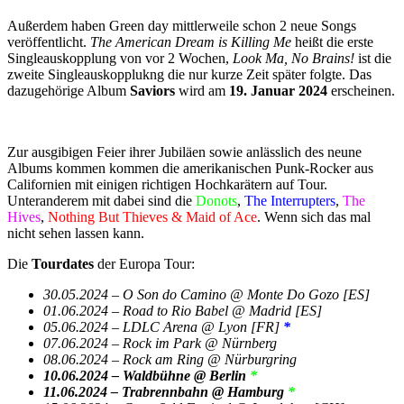
Außerdem haben Green day mittlerweile schon 2 neue Songs
veröffentlicht.
The American Dream is Killing Me
heißt die erste
Singleauskopplung von vor 2 Wochen,
Look Ma, No Brains!
ist die
zweite Singleauskopplukng die nur kurze Zeit später folgte. Das
dazugehörige Album
Saviors
wird am
19. Januar 2024
erscheinen.
Zur ausgibigen Feier ihrer Jubiläen sowie anlässlich des neune
Albums kommen kommen die amerikanischen Punk-Rocker aus
Californien mit einigen richtigen Hochkarätern auf Tour.
Unteranderem mit dabei sind die
Donots
,
The Interrupters
,
The
Hives
,
Nothing But Thieves & Maid of Ace
. Wenn sich das mal
nicht sehen lassen kann.
Die
Tourdates
der Europa Tour:
30.05.2024 – O Son do Camino @ Monte Do Gozo [ES]
01.06.2024 – Road to Rio Babel @ Madrid [ES]
05.06.2024 – LDLC Arena @ Lyon [FR]
*
07.06.2024 – Rock im Park @ Nürnberg
08.06.2024 – Rock am Ring @ Nürburgring
10.06.2024 – Waldbühne @ Berlin
*
11.06.2024 – Trabrennbahn @ Hamburg
*