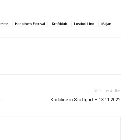
rstar
Happiness Festival
Kraftklub
Lostboi Lino
Majan
Nächster Artikel
er
Kodaline in Stuttgart – 18.11.2022