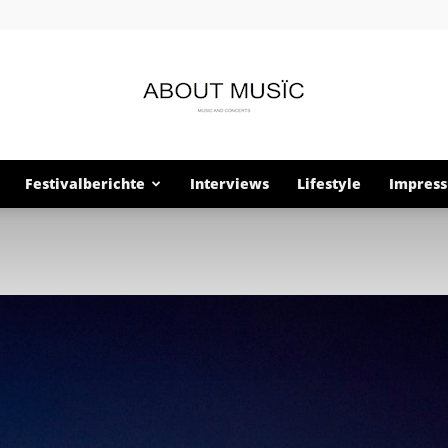
Festivalberichte
Interviews
Lifestyle
Impres
About
Musïc