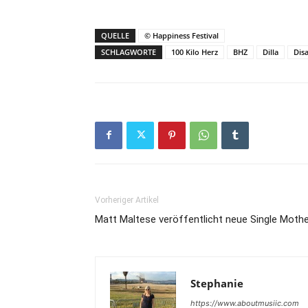
QUELLE
© Happiness Festival
SCHLAGWORTE
100 Kilo Herz
BHZ
Dilla
Disa
Vorheriger Artikel
Matt Maltese veröffentlicht neue Single Moth
Stephanie
https://www.aboutmusiic.com