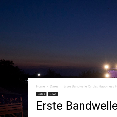
Home
Dates
Erste Bandwelle für das Happiness F
Dates
News
Erste Bandwelle