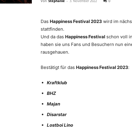
Von
Stephanie
-
3. November 2022
0
Das
Happiness Festival 2023
wird im nächs
stattfinden.
Und da das
Happiness Festival
schon voll i
haben sie uns Fans und Besuchern nun eine
rausgehauen.
Bestätigt für das
Happiness Festival 2023
:
Kraftklub
BHZ
Majan
Disarstar
Lostboi Lino