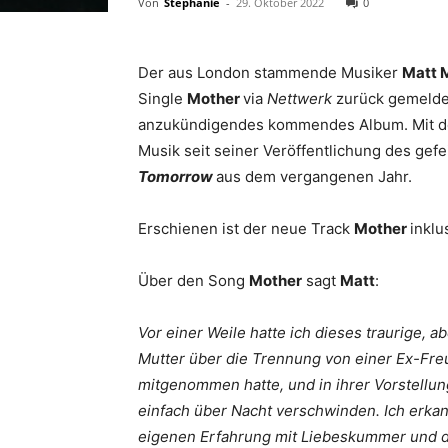
Von
Stephanie
-
29. Oktober 2022
0
Der aus London stammende Musiker
Matt 
Single
Mother
via
Nettwerk
zurück gemeldet.
anzukündigendes kommendes Album. Mit 
Musik seit seiner Veröffentlichung des gef
Tomorrow
aus dem vergangenen Jahr.
Erschienen ist der neue Track
Mother
inklu
Über den Song
Mother
sagt
Matt
:
Vor einer Weile hatte ich dieses traurige, 
Mutter über die Trennung von einer Ex-Freun
mitgenommen hatte, und in ihrer Vorstellung
einfach über Nacht verschwinden. Ich erka
eigenen Erfahrung mit Liebeskummer und de