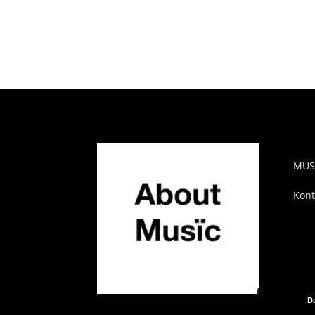
AB
MUS
Kont
Du