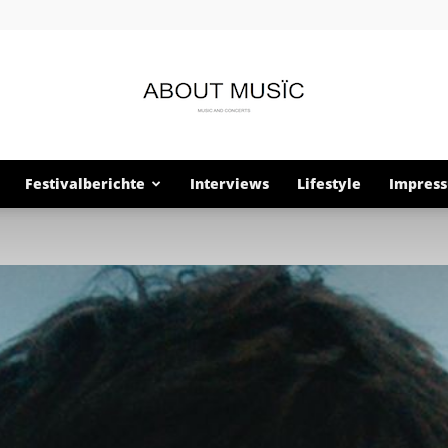
Festivalberichte
Interviews
Lifestyle
Impres
About
Musïc