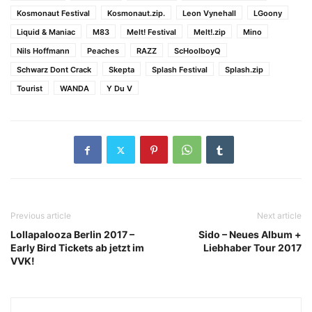
Kosmonaut Festival
Kosmonaut.zip.
Leon Vynehall
LGoony
Liquid & Maniac
M83
Melt! Festival
Melt!.zip
Mino
Nils Hoffmann
Peaches
RAZZ
ScHoolboyQ
Schwarz Dont Crack
Skepta
Splash Festival
Splash.zip
Tourist
WANDA
Y Du V
Previous article
Next article
Lollapalooza Berlin 2017 –
Sido – Neues Album +
Early Bird Tickets ab jetzt im
Liebhaber Tour 2017
VVK!