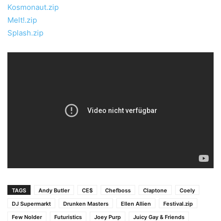
Kosmonaut.zip
Melt!.zip
Splash.zip
TAGS
Andy Butler
CE$
Chefboss
Claptone
Coely
DJ Supermarkt
Drunken Masters
Ellen Allien
Festival.zip
Few Nolder
Futuristics
Joey Purp
Juicy Gay & Friends