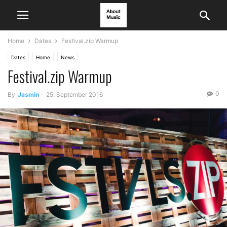
Home
Dates
Festival.zip Warmup
Dates
Home
News
Festival.zip Warmup
0
By
Jasmin
-
25. September 2016