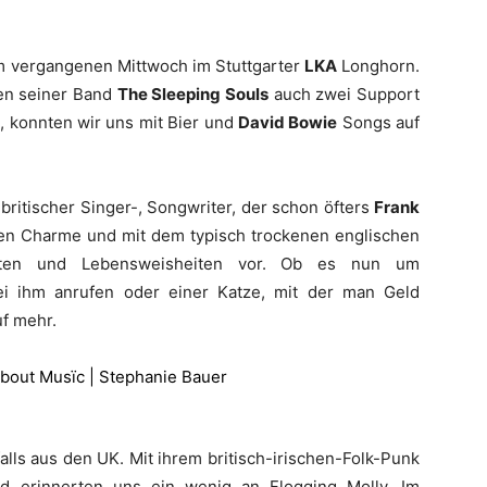
am vergangenen Mittwoch im Stuttgarter
LKA
Longhorn.
en seiner Band
The Sleeping Souls
auch zwei Support
e, konnten wir uns mit Bier und
David Bowie
Songs auf
n britischer Singer-, Songwriter, der schon öfters
Frank
en Charme und mit dem typisch trockenen englischen
hten und Lebensweisheiten vor. Ob es nun um
ei ihm anrufen oder einer Katze, mit der man Geld
f mehr.
lls aus den UK. Mit ihrem britisch-irischen-Folk-Punk
d erinnerten uns ein wenig an Flogging Molly. Im