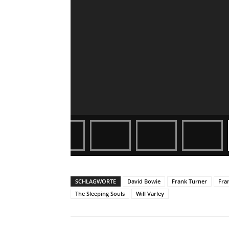
SCHLAGWORTE
David Bowie
Frank Turner
Fra
The Sleeping Souls
Will Varley