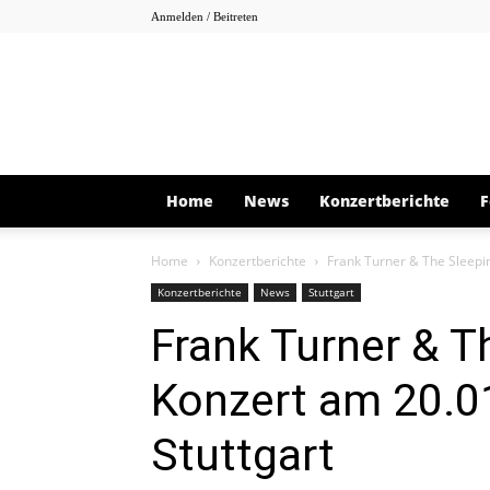
Anmelden / Beitreten
Home
News
Konzertberichte
F
Home
Konzertberichte
Frank Turner & The Sleepin
Konzertberichte
News
Stuttgart
Frank Turner & T
Konzert am 20.0
Stuttgart