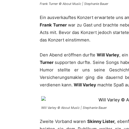
Frank Turner © About Musïc | Stephanie Bauer
Ein ausverkauftes Konzert erwartete uns 
Frank Turner
war zu Gast und brachte neb
Acts mit. Bevor das Konzert jedoch startet
das Konzert einstimmen.
Den Abend eröffnen durfte
Will
Varley
, ei
Turner
supporten durfte. Seine Songs hab
Humor stellte er uns seine Geschic
Versicherungsmakler ging die dauernd b
verdienen kann.
Will
Varley
machte Spaß au
Will Varley © About Musïc | Stephanie Bauer
Zweite Vorband waren
Skinny Lister,
ebenfa
heizten sie dem Publikum weiter ein un