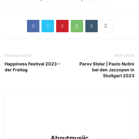
SAVVY © About Musïc | Stephanie Bauer
Previous article
Next article
Happiness Festival 2023 –
Parov Stelar | Paolo Nutini
der Freitag
bei den Jazzopen in
Stuttgart 2023
KRAFTKLUB © About Musïc | Stephanie Bauer
Aboutmusiic