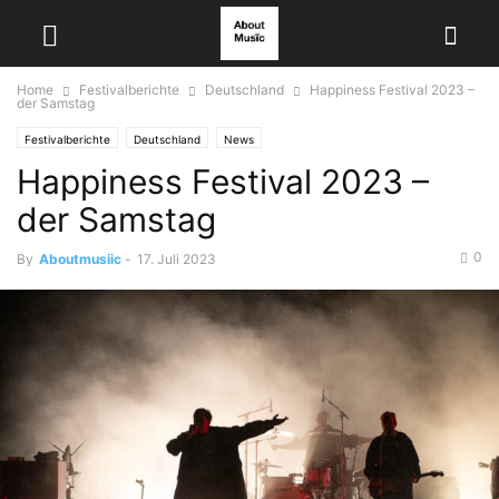
Home
Festivalberichte
Deutschland
Happiness Festival 2023 –
der Samstag
Festivalberichte
Deutschland
News
Happiness Festival 2023 –
der Samstag
0
By
Aboutmusiic
-
17. Juli 2023