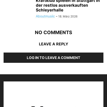
Kraftklub spielen in Stuttgart in
der restlos ausverkauften
Schleyerhalle
Aboutmusiic
-
18. März 2026
NO COMMENTS
SAVVY © About Musïc | Stephanie Bauer
LEAVE A REPLY
LOG IN TO LEAVE A COMMENT
SAVVY / MAJAN © About Musïc | Stephanie Bauer