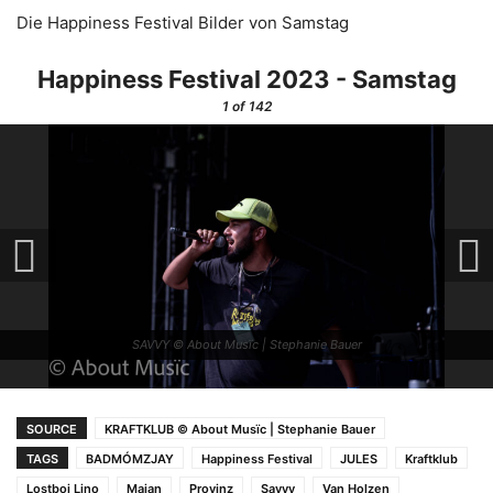
Die Happiness Festival Bilder von Samstag
Happiness Festival 2023 - Samstag
1
of 142
SAVVY © About Musïc | Stephanie Bauer
SOURCE
KRAFTKLUB © About Musïc | Stephanie Bauer
TAGS
BADMÓMZJAY
Happiness Festival
JULES
Kraftklub
Lostboi Lino
Majan
Provinz
Savvy
Van Holzen