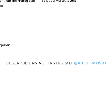
entlicht am Freitag sein
Es ist der vierte Advent
um
ugeben
FOLGEN SIE UNS AUF INSTAGRAM
@ABOUTMUSIIC