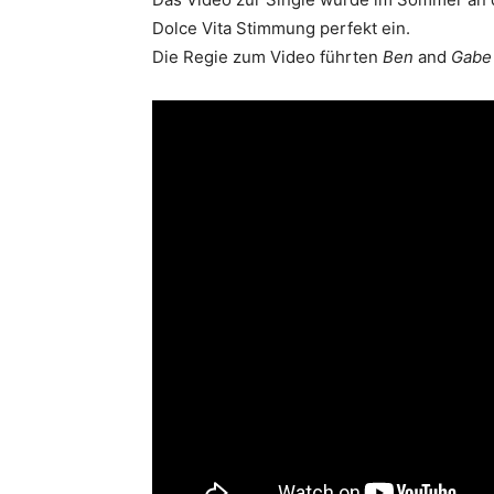
Dolce Vita Stimmung perfekt ein.
Die Regie zum Video führten
Ben
and
Gabe