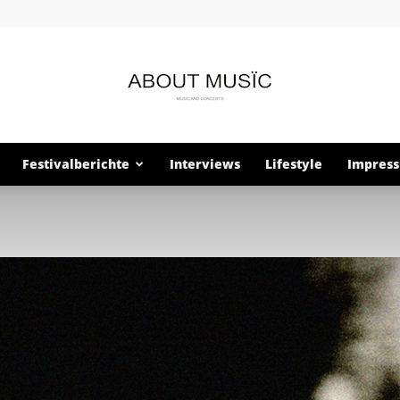
Festivalberichte
Interviews
Lifestyle
Impres
About
Musïc