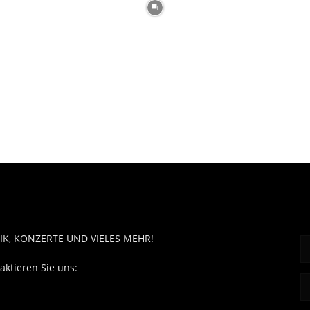
OUT MUSÏC
F
IK, KONZERTE UND VIELES MEHR!
aktieren Sie uns:
contact@aboutmusiic.com