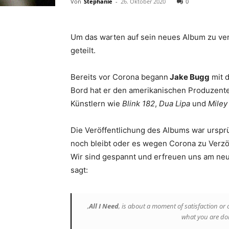
Von
Stephanie
-
26. Oktober 2020
0
Um das warten auf sein neues Album zu ve
geteilt.
Bereits vor Corona begann
Jake Bugg
mit d
Bord hat er den amerikanischen Produzent
Künstlern wie
Blink 182
,
Dua Lipa
und
Miley
Die Veröffentlichung des Albums war ursprü
noch bleibt oder es wegen Corona zu Verzö
Wir sind gespannt und erfreuen uns am n
sagt:
‚
All I Need
‚ is about a moment of satisfaction or
what you are doi