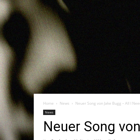
Home
News
Neuer Song von Jake Bugg – All I Nee
News
Neuer Song von