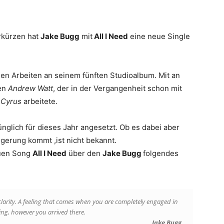
rkürzen hat
Jake Bugg
mit
All I Need
eine neue Single
en Arbeiten an seinem fünften Studioalbum. Mit an
en
Andrew Watt
, der in der Vergangenheit schon mit
 Cyrus
arbeitete.
nglich für dieses Jahr angesetzt. Ob es dabei aber
gerung kommt ,ist nicht bekannt.
euen Song
All I Need
über den
Jake Bugg
folgendes
 clarity. A feeling that comes when you are completely engaged in
ng, however you arrived there.
Jake Bugg