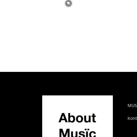
AB
MUS
Kont