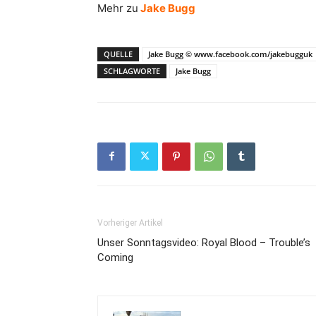
Mehr zu
Jake Bugg
QUELLE
Jake Bugg © www.facebook.com/jakebugguk
SCHLAGWORTE
Jake Bugg
Vorheriger Artikel
Unser Sonntagsvideo: Royal Blood – Trouble’s
Coming