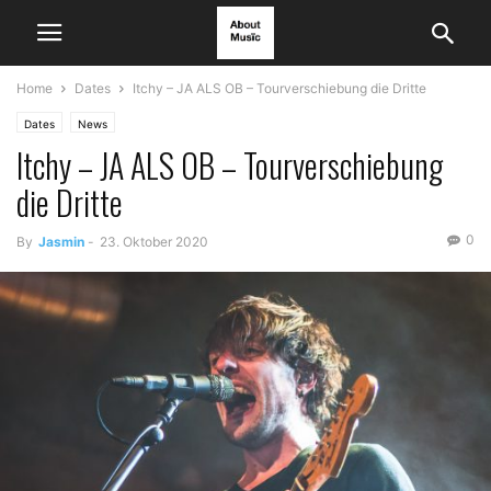
Home
Dates
Itchy – JA ALS OB – Tourverschiebung die Dritte
Dates
News
Itchy – JA ALS OB – Tourverschiebung
die Dritte
0
By
Jasmin
-
23. Oktober 2020