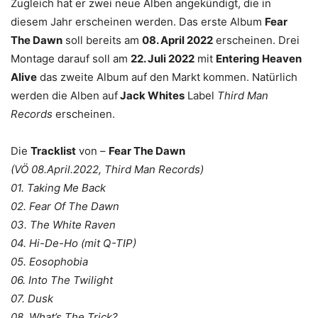
Zugleich hat er zwei neue Alben angekündigt, die in
diesem Jahr erscheinen werden. Das erste Album
Fear
The Dawn
soll bereits am
08. April 2022
erscheinen. Drei
Montage darauf soll am
22. Juli 2022
mit
Entering Heaven
Alive
das zweite Album auf den Markt kommen. Natürlich
werden die Alben auf
Jack Whites
Label
Third Man
Records
erscheinen.
Die
Tracklist
von –
Fear The Dawn
(VÖ 08.April.2022, Third Man Records)
01. Taking Me Back
02. Fear Of The Dawn
03. The White Raven
04. Hi-De-Ho (mit Q-TIP)
05. Eosophobia
06. Into The Twilight
07. Dusk
08. What’s The Trick?