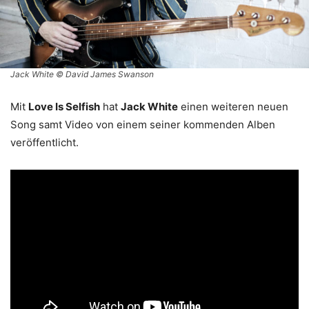
Jack White © David James Swanson
Mit
Love Is Selfish
hat
Jack White
einen weiteren neuen
Song samt Video von einem seiner kommenden Alben
veröffentlicht.