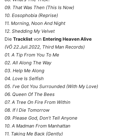
09. That Was Then (This Is Now)
10. Eosophobia (Reprise)
11. Morning, Noon And Night
12. Shedding My Velvet
Die
Tracklist
von
Entering Heaven Alive
(VÖ 22.Juli.2022, Third Man Records)
01. A Tip From You To Me
02. All Along The Way
03. Help Me Along
04. Love Is Selfish
05. I’ve Got You Surrounded (With My Love)
06. Queen Of The Bees
07. A Tree On Fire From Within
08. If I Die Tomorrow
09. Please God, Don’t Tell Anyone
10. A Madman From Manhattan
11. Taking Me Back (Gently)