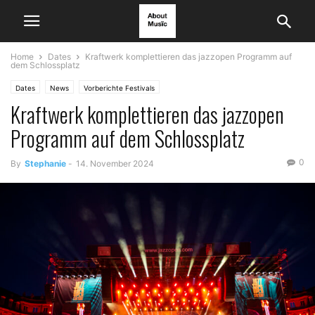
Home
Dates
Kraftwerk komplettieren das jazzopen Programm auf
dem Schlossplatz
Dates
News
Vorberichte Festivals
Kraftwerk komplettieren das jazzopen
Programm auf dem Schlossplatz
0
By
Stephanie
-
14. November 2024