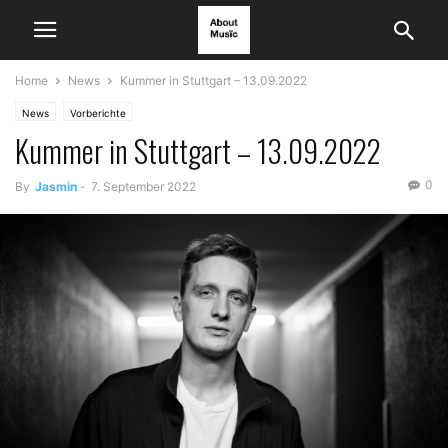
Home
News
Kummer in Stuttgart – 13.09.2022
News
Vorberichte
Kummer in Stuttgart – 13.09.2022
0
By
Jasmin
-
7. September 2022