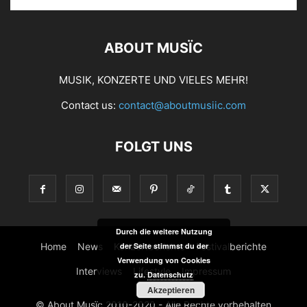
ABOUT MUSÏC
MUSIK, KONZERTE UND VIELES MEHR!
Contact us:
contact@aboutmusiic.com
FOLGT UNS
Durch die weitere Nutzung
Home
News
Konzertberichte
Festivalberichte
der Seite stimmst du der
Verwendung von Cookies
Interviews
Lifestyle
Impressum
zu.
Datenschutz
Akzeptieren
© About Musïc 2010-2020 - Alle Rechte vorbehalten