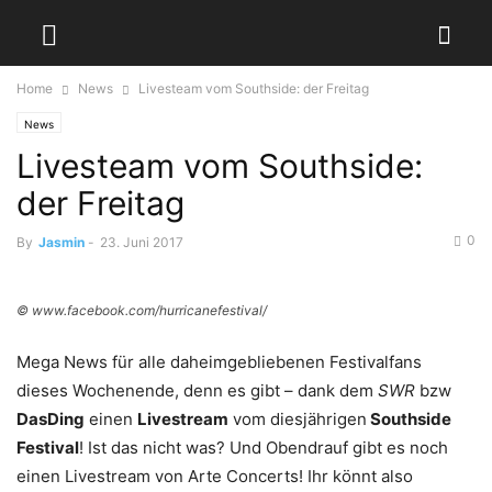
Home
News
Livesteam vom Southside: der Freitag
News
Livesteam vom Southside:
der Freitag
0
By
Jasmin
-
23. Juni 2017
© www.facebook.com/hurricanefestival/
Mega News für alle daheimgebliebenen Festivalfans
dieses Wochenende, denn es gibt – dank dem
SWR
bzw
DasDing
einen
Livestream
vom diesjährigen
Southside
Festival
! Ist das nicht was? Und Obendrauf gibt es noch
einen Livestream von Arte Concerts! Ihr könnt also