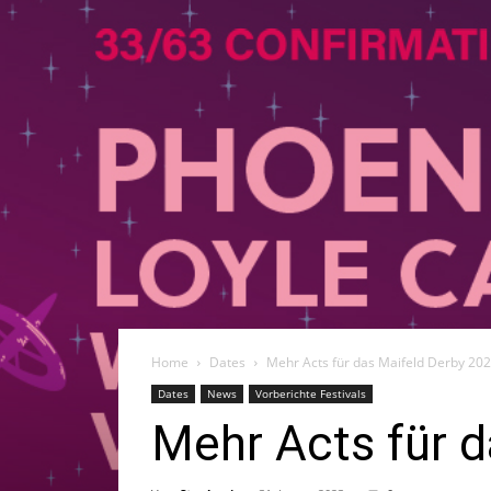
Home
Dates
Mehr Acts für das Maifeld Derby 20
Dates
News
Vorberichte Festivals
Mehr Acts für 