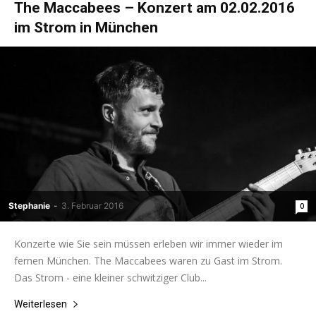
The Maccabees – Konzert am 02.02.2016
im Strom in München
Stephanie
-
3. Februar 2016
0
Konzerte wie Sie sein müssen erleben wir immer wieder im
fernen München. The Maccabees waren zu Gast im Strom.
Das Strom - eine kleiner schwitziger Club...
Weiterlesen