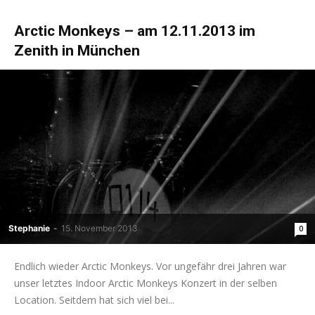
Arctic Monkeys – am 12.11.2013 im
Zenith in München
Stephanie
-
15. November 2013
0
Endlich wieder Arctic Monkeys. Vor ungefähr drei Jahren war
unser letztes Indoor Arctic Monkeys Konzert in der selben
Location. Seitdem hat sich viel bei...