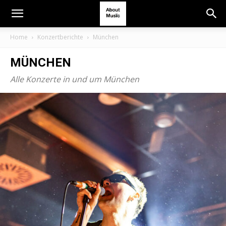
Home
Konzertberichte
München
MÜNCHEN
Alle Konzerte in und um München