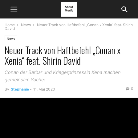
Home
News
Neuer Track von Haftbefehl „Conan x Xenia“ feat. Shirin
David
News
Neuer Track von Haftbefehl „Conan x
Xenia“ feat. Shirin David
Conan der Barbar und Kriegerprinzessin Xena machen
gemeinsam Sache!
0
By
Stephanie
-
11. Mai 2020