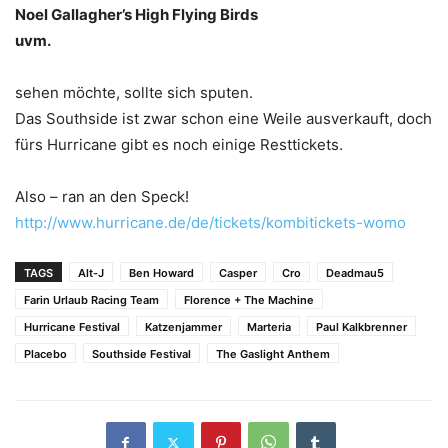
Noel Gallagher’s High Flying Birds
uvm.
sehen möchte, sollte sich sputen.
Das Southside ist zwar schon eine Weile ausverkauft, doch
fürs Hurricane gibt es noch einige Resttickets.
Also – ran an den Speck!
http://www.hurricane.de/de/tickets/kombitickets-womo
TAGS
Alt-J
Ben Howard
Casper
Cro
Deadmau5
Farin Urlaub Racing Team
Florence + The Machine
Hurricane Festival
Katzenjammer
Marteria
Paul Kalkbrenner
Placebo
Southside Festival
The Gaslight Anthem