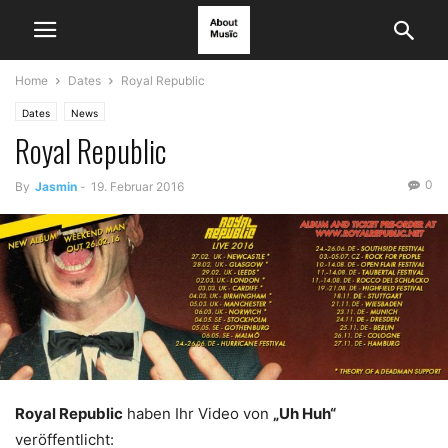
Home
Dates
Royal Republic
Dates
News
Royal Republic
0
By
Jasmin
-
19. Februar 2016
Royal Republic
haben Ihr Video von
„Uh Huh“
veröffentlicht: