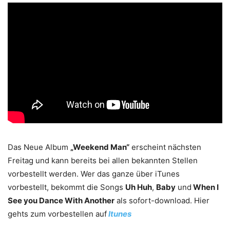
Das Neue Album
„Weekend Man“
erscheint nächsten
Freitag und kann bereits bei allen bekannten Stellen
vorbestellt werden. Wer das ganze über iTunes
vorbestellt, bekommt die Songs
Uh Huh
,
Baby
und
When I
See you Dance With Another
als sofort-download. Hier
gehts zum vorbestellen auf
Itunes