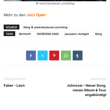
© www.facebook.com/sting
Mehr zu den
Jazz Open
SOURCE
Sting © www.facebook.com/sting
TAGS
Bernhoft
GIORDANA ANGI
jazzopen stuttgart
Sting
Previous article
Next article
Faber – Leon
Johnossi – Neuer Song,
neues Album & Tour
angekündigt