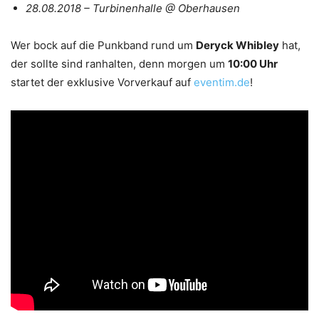
28.08.2018 – Turbinenhalle @ Oberhausen
Wer bock auf die Punkband rund um
Deryck Whibley
hat,
der sollte sind ranhalten, denn morgen um
10:00 Uhr
startet der exklusive Vorverkauf auf
eventim.de
!