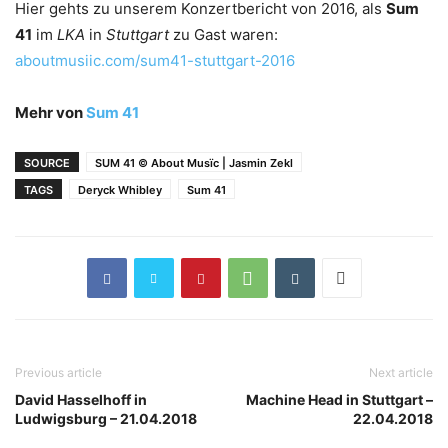
Hier gehts zu unserem Konzertbericht von 2016, als
Sum
41
im
LKA
in
Stuttgart
zu Gast waren:
aboutmusiic.com/sum41-stuttgart-2016
Mehr von
Sum 41
SOURCE
SUM 41 © About Musïc | Jasmin Zekl
TAGS
Deryck Whibley
Sum 41
Previous article
Next article
David Hasselhoff in
Machine Head in Stuttgart –
Ludwigsburg – 21.04.2018
22.04.2018