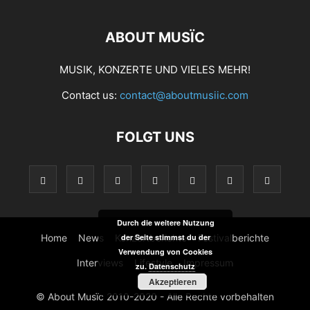
ABOUT MUSÏC
MUSIK, KONZERTE UND VIELES MEHR!
Contact us:
contact@aboutmusiic.com
FOLGT UNS
Durch die weitere Nutzung
Home
News
Konzertberichte
der Seite stimmst du der
Festivalberichte
Verwendung von Cookies
Interviews
Lifestyle
Impressum
zu.
Datenschutz
Akzeptieren
© About Musïc 2010-2020 - Alle Rechte vorbehalten