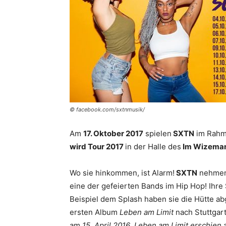
© facebook.com/sxtnmusik/
Am
17. Oktober 2017
spielen
SXTN
im Rahme
wird Tour 2017
in der Halle des
Im Wizema
Wo sie hinkommen, ist Alarm!
SXTN
nehmen 
eine der gefeierten Bands im Hip Hop! Ihre 
Beispiel dem Splash haben sie die Hütte a
ersten Album
Leben am Limit
nach Stuttgart
am
15. April 2016
,
Leben am Limit erschien
a