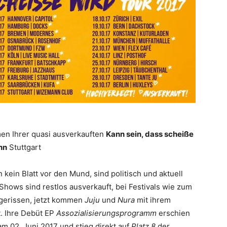
n Ihrer quasi ausverkauften
Kann sein, dass scheiße
nn
Stuttgart
kein Blatt vor den Mund, sind politisch und aktuell
Shows sind restlos ausverkauft, bei Festivals wie zum
bgerissen, jetzt kommen
Juju
und
Nura
mit ihrem
. Ihre Debüt EP
Assozialisierungsprogramm
erschien
m 02. Juni 2017 und stieg direkt auf
Platz 8
der