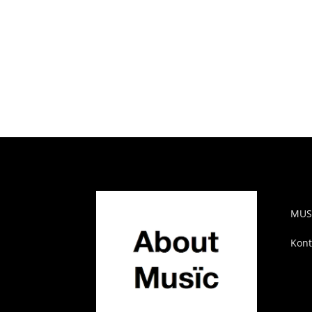
AB
MUS
Kont