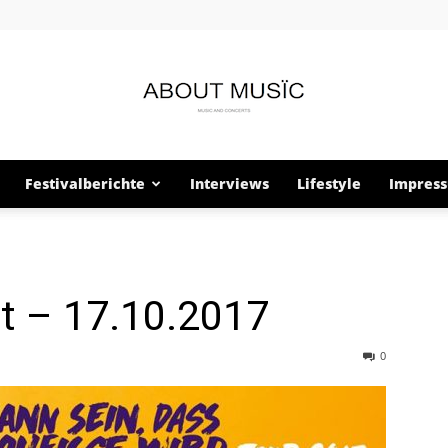
Festivalberichte
Interviews
Lifestyle
Impres
About
t – 17.10.2017
Musïc
0