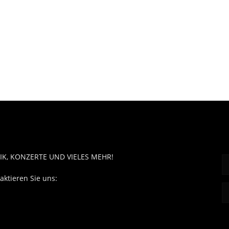
OUT MUSÏC
F
IK, KONZERTE UND VIELES MEHR!
aktieren Sie uns:
contact@aboutmusiic.com