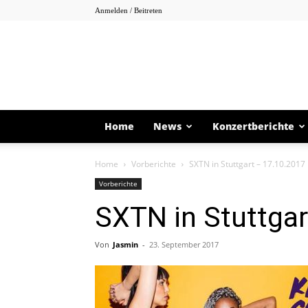
Anmelden / Beitreten
Home
News
Konzertberichte
Home
Vorberichte
SXTN in Stuttgart – 17.10.2017
Vorberichte
SXTN in Stuttgar
Von
Jasmin
-
23. September 2017