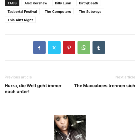
TAGS
Alex Kershaw
Billy Lunn
Birth/Death
Taubertal Festival
The Computers
The Subways
This Ain't Right
Previous article
Next article
Hurra, die Welt geht immer
The Maccabees trennen sich
noch unter!