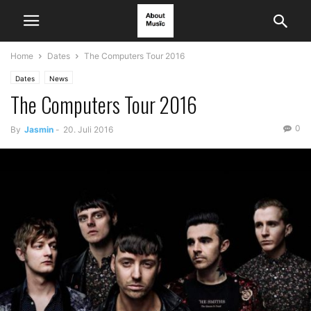
Home
Dates
The Computers Tour 2016
Dates
News
The Computers Tour 2016
0
By
Jasmin
-
20. Juli 2016