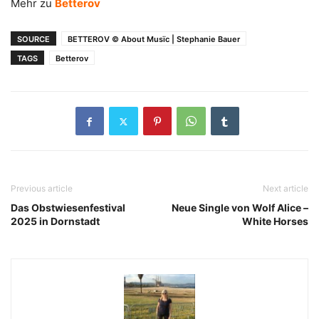
Mehr zu
Betterov
SOURCE
BETTEROV © About Musïc | Stephanie Bauer
TAGS
Betterov
Previous article
Next article
Das Obstwiesenfestival
Neue Single von Wolf Alice –
2025 in Dornstadt
White Horses