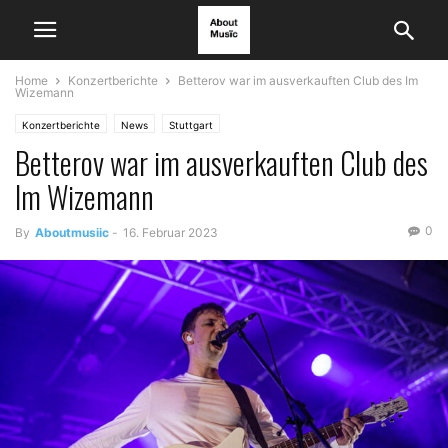
Home
Konzertberichte
Betterov war im ausverkauften Club des Im
Wizemann
Konzertberichte
News
Stuttgart
Betterov war im ausverkauften Club des
Im Wizemann
0
By
Aboutmusiic
-
16. Februar 2023