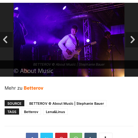
BETTEROV © About Musïc | Stephanie Bauer
Mehr zu
Betterov
SOURCE
BETTEROV © About Musïc | Stephanie Bauer
TAGS
Betterov
Lena&Linus