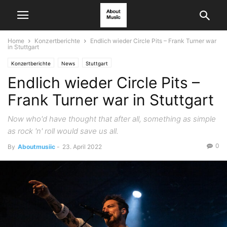
Home
Konzertberichte
Endlich wieder Circle Pits – Frank Turner war
in Stuttgart
Konzertberichte
News
Stuttgart
Endlich wieder Circle Pits –
Frank Turner war in Stuttgart
Now who'd have thought that after all, something as simple
as rock 'n' roll would save us all.
0
By
Aboutmusiic
-
23. April 2022