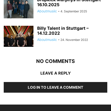
Frank Turner © About Musïc | Stephanie Bauer
16.10.2025
Aboutmusiic
-
4. September 2025
Billy Talent in Stuttgart –
14.12.2022
Aboutmusiic
-
24. November 2022
NO COMMENTS
Frank Turner © About Musïc | Stephanie Bauer
LEAVE A REPLY
LOG IN TO LEAVE A COMMENT