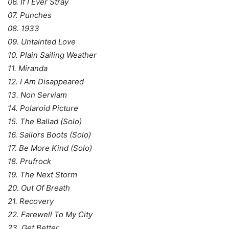
06. If I Ever Stray
07. Punches
08. 1933
09. Untainted Love
10. Plain Sailing Weather
11. Miranda
12. I Am Disappeared
13. Non Serviam
14. Polaroid Picture
15. The Ballad (Solo)
16. Sailors Boots (Solo)
17. Be More Kind (Solo)
18. Prufrock
19. The Next Storm
20. Out Of Breath
21. Recovery
22. Farewell To My City
23. Get Better