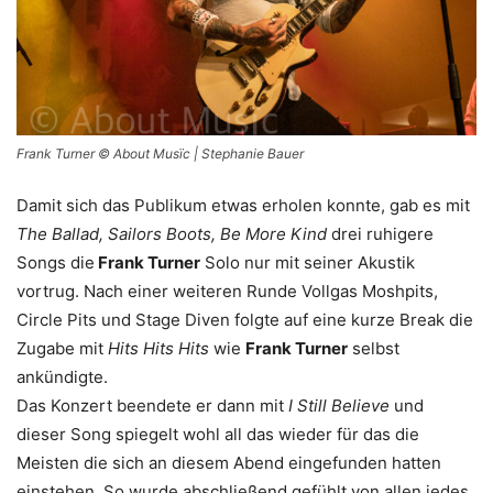
Frank Turner © About Musïc | Stephanie Bauer
Damit sich das Publikum etwas erholen konnte, gab es mit
The Ballad, Sailors Boots, Be More Kind
drei ruhigere
Songs die
Frank Turner
Solo nur mit seiner Akustik
vortrug. Nach einer weiteren Runde Vollgas Moshpits,
Circle Pits und Stage Diven folgte auf eine kurze Break die
Zugabe mit
Hits Hits Hits
wie
Frank Turner
selbst
ankündigte.
Das Konzert beendete er dann mit
I Still Believe
und
dieser Song spiegelt wohl all das wieder für das die
Meisten die sich an diesem Abend eingefunden hatten
einstehen. So wurde abschließend gefühlt von allen jedes