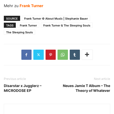
Mehr zu
Frank Turner
SOURCE
Frank Turner © About Musïc | Stephanie Bauer
TAGS
Frank Turner
Frank Turner & The Sleeping Souls
The Sleeping Souls
Frank Turner © About Musïc | Stephanie Bauer
Previous article
Next article
Disarstar x Jugglerz –
Neues Jamie T Album – The
MICRODOSE EP
Theory of Whatever
Frank Turner © About Musïc | Stephanie Bauer