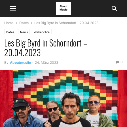
Home
Dates
Les Big Byrd in Schorndorf – 20.04.2023
Dates
News
Vorberichte
Les Big Byrd in Schorndorf –
20.04.2023
0
By
Aboutmusiic
-
24. März 2023