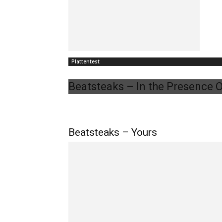
Plattentest
Beatsteaks – In the Presence 
Beatsteaks – Yours