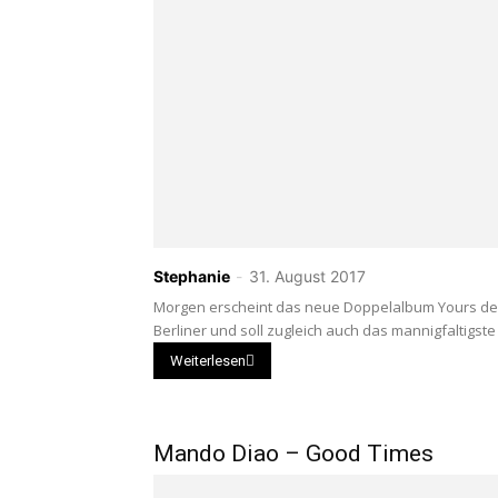
Stephanie
-
31. August 2017
Morgen erscheint das neue Doppelalbum Yours der 
Berliner und soll zugleich auch das mannigfaltigste
Weiterlesen
Mando Diao – Good Times