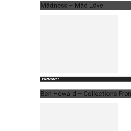
Mädness – Mäd Löve
Plattentest
Ben Howard – Collections Fro