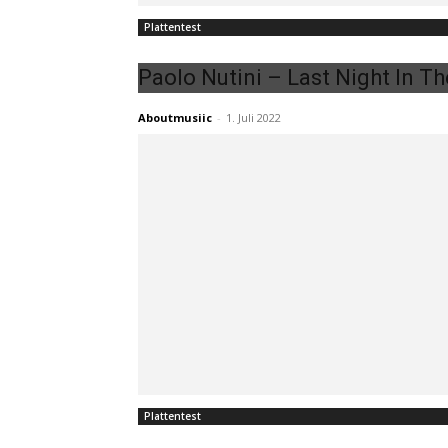
Plattentest
Paolo Nutini – Last Night In Th
Aboutmusiic
-
1. Juli 2022
Plattentest