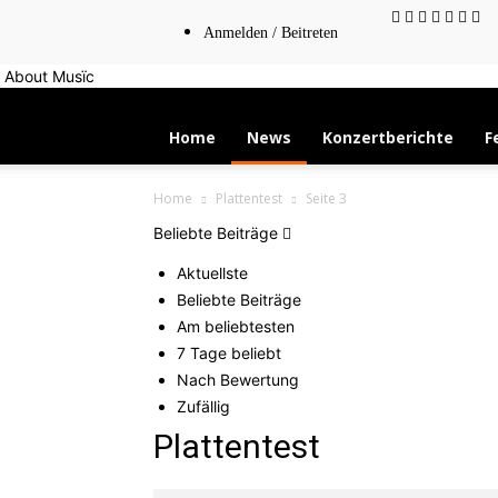
Anmelden / Beitreten
About Musïc
Home
News
Konzertberichte
F
Home
Plattentest
Seite 3
Beliebte Beiträge
Aktuellste
Beliebte Beiträge
Am beliebtesten
7 Tage beliebt
Nach Bewertung
Zufällig
Plattentest