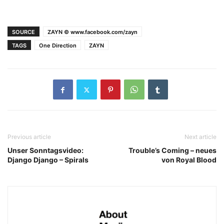
SOURCE
ZAYN © www.facebook.com/zayn
TAGS
One Direction
ZAYN
Previous article
Next article
Unser Sonntagsvideo:
Trouble’s Coming – neues
Django Django – Spirals
von Royal Blood