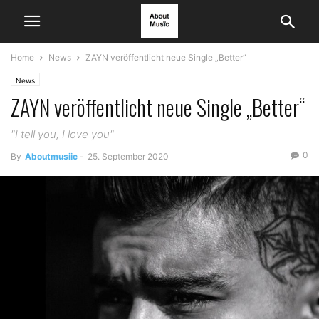
Home
News
ZAYN veröffentlicht neue Single „Better“
News
ZAYN veröffentlicht neue Single „Better“
"I tell you, I love you"
0
By
Aboutmusiic
-
25. September 2020