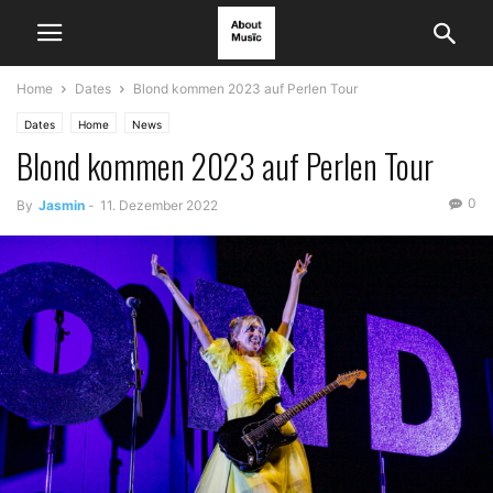
Home
Dates
Blond kommen 2023 auf Perlen Tour
Dates
Home
News
Blond kommen 2023 auf Perlen Tour
0
By
Jasmin
-
11. Dezember 2022