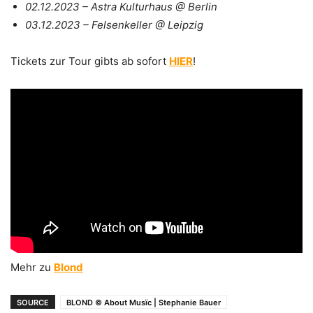
02.12.2023 – Astra Kulturhaus @ Berlin
03.12.2023 – Felsenkeller @ Leipzig
Tickets zur Tour gibts ab sofort
HIER
!
Mehr zu
Blond
SOURCE
BLOND © About Musïc | Stephanie Bauer