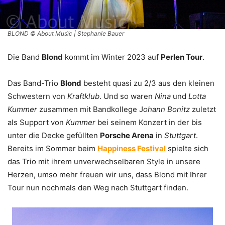
BLOND © About Musïc | Stephanie Bauer
Die Band
Blond
kommt im Winter 2023 auf
Perlen Tour
.
Das Band-Trio
Blond
besteht quasi zu 2/3 aus den kleinen
Schwestern von
Kraftklub
. Und so waren
Nina
und
Lotta
Kummer
zusammen mit Bandkollege J
ohann Bonitz
zuletzt
als Support von
Kummer
bei seinem Konzert in der bis
unter die Decke gefüllten
Porsche Arena
in
Stuttgart
.
Bereits im Sommer beim
Happiness Festival
spielte sich
das Trio mit ihrem unverwechselbaren Style in unsere
Herzen, umso mehr freuen wir uns, dass Blond mit Ihrer
Tour nun nochmals den Weg nach Stuttgart finden.